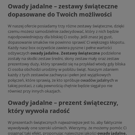
Owady jadalne – zestawy świąteczne
dopasowane do Twoich możliwości
W naszej ofercie posiadamy trzy różne zestawy świąteczne, dzięki
czemu możesz samodzielnie zadecydować, który z nich będzie
najodpowiedniejszy dla bliskiej Ci osoby. Jeśli znasz jej gust,
dopasowanie smaków nie powinno sprawić Ci większego kłopotu.
Każdy nasz box oczywiście zawiera pyszne i pełne wartości
odżywczych
owady jadalne. Zestawy świąteczne
podzielone
zostały na słodki zestaw średni, słony zestaw mały oraz zestaw
prezentowy duży, który sprawdzi się na przykład wtedy gdy bliska
Ci osoba obchodzi urodziny w pobliżu świąt. Naszym zdaniem
każdy z tych zestawów zachwyca i pełen jest wyjątkowych
połączeń, które sprawią, że kto spróbuje
owadów jadalnych
w
takiej postaci, z całą pewnością chętnie będzie sięgał po nie
również przy innych okazjach.
Owady jadalne – prezent świąteczny,
który wywoła radość
W prezentach świątecznych najważniejsze jest to, aby faktycznie
wywoływały one szeroki uśmiech. Wierzymy, że możemy pomóc Ci
osiągnąć taki efekt, proponując najwyższej jakości
owady jadalne.