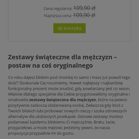
109,90 zł
Cena regularna:
109,90 zł
Najniższa cena:
do koszyka
Zestawy świąteczne dla mężczyzn –
postaw na coś oryginalnego
Co roku dajesz bliskim pod choinkę to samo i masz już powoli tego
dość? Doskonale Cię rozumiemy. Nawet najlepszy i najbardziej
funkcjonalny prezent może znudzić, gdy powtarzany jest co sezon.
Właśnie dlatego specjalnie dla Ciebie przygotowaliśmy oryginalne i
smakowite
zestawy świąteczne dla mężczyzn
, które na pewno
pozytywnie zaskoczą obdarowaną osobę. Zwłaszcza gdy ktoś z
Twoich bliskich lubi próbować nowych rzeczy i szuka zdrowszych
alternatyw dla ulubionych przekąsek. Gotowe zestawy możesz
podarować każdemu bliskiemu Ci mężczyźnie. Bratu, tacie,
przyjacielowi, a może mężowi. Jesteśmy pewni, że nasza
propozycja przypadnie im do gustu.