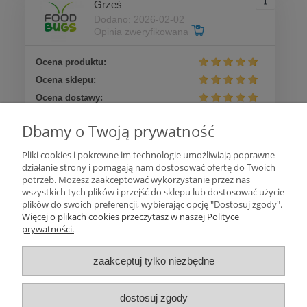
Grześ
Dodano: 2026-02-02
Opinia zweryfikowana
Ocena produktu:
Ocena sklepu:
Ocena dostawy:
Dodatkowy komentarz:
Dbamy o Twoją prywatność
szybko i zdrowo
Pliki cookies i pokrewne im technologie umożliwiają poprawne
działanie strony i pomagają nam dostosować ofertę do Twoich
Więcej opinii
potrzeb. Możesz zaakceptować wykorzystanie przez nas
wszystkich tych plików i przejść do sklepu lub dostosować użycie
plików do swoich preferencji, wybierając opcję "Dostosuj zgody".
Pomoc
Więcej o plikach cookies przeczytasz w naszej Polityce
prywatności.
Moje konto
zaakceptuj tylko niezbędne
Płatności i dostawa
dostosuj zgody