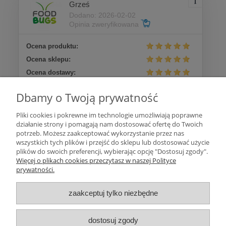
Grześ
Dodano: 2026-02-02
Opinia zweryfikowana
Ocena produktu:
Ocena sklepu:
Ocena dostawy:
Dodatkowy komentarz:
Dbamy o Twoją prywatność
szybko i zdrowo
Pliki cookies i pokrewne im technologie umożliwiają poprawne
działanie strony i pomagają nam dostosować ofertę do Twoich
Więcej opinii
potrzeb. Możesz zaakceptować wykorzystanie przez nas
wszystkich tych plików i przejść do sklepu lub dostosować użycie
plików do swoich preferencji, wybierając opcję "Dostosuj zgody".
Pomoc
Więcej o plikach cookies przeczytasz w naszej Polityce
prywatności.
Moje konto
zaakceptuj tylko niezbędne
Płatności i dostawa
dostosuj zgody