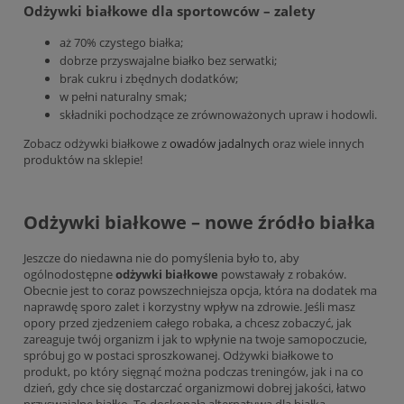
Odżywki białkowe dla sportowców – zalety
aż 70% czystego białka;
dobrze przyswajalne białko bez serwatki;
brak cukru i zbędnych dodatków;
w pełni naturalny smak;
składniki pochodzące ze zrównoważonych upraw i hodowli.
Zobacz odżywki białkowe z
owadów jadalnych
oraz wiele innych
produktów na sklepie!
Odżywki białkowe – nowe źródło białka
Jeszcze do niedawna nie do pomyślenia było to, aby
ogólnodostępne
odżywki białkowe
powstawały z robaków.
Obecnie jest to coraz powszechniejsza opcja, która na dodatek ma
naprawdę sporo zalet i korzystny wpływ na zdrowie. Jeśli masz
opory przed zjedzeniem całego robaka, a chcesz zobaczyć, jak
zareaguje twój organizm i jak to wpłynie na twoje samopoczucie,
spróbuj go w postaci sproszkowanej. Odżywki białkowe to
produkt, po który sięgnąć można podczas treningów, jak i na co
dzień, gdy chce się dostarczać organizmowi dobrej jakości, łatwo
przyswajalne białko. To doskonała alternatywa dla białka