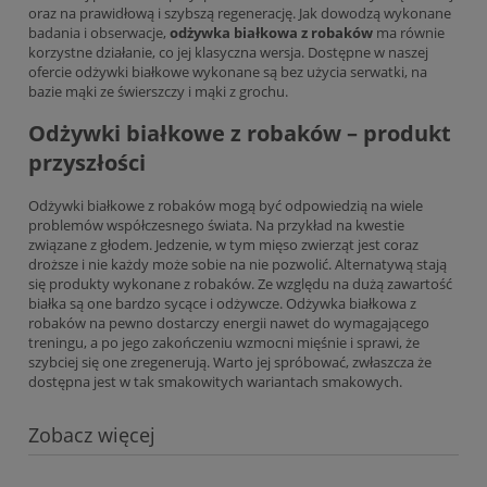
oraz na prawidłową i szybszą regenerację. Jak dowodzą wykonane
badania i obserwacje,
odżywka białkowa z robaków
ma równie
korzystne działanie, co jej klasyczna wersja. Dostępne w naszej
ofercie odżywki białkowe wykonane są bez użycia serwatki, na
bazie mąki ze świerszczy i mąki z grochu.
Odżywki białkowe z robaków – produkt
przyszłości
Odżywki białkowe z robaków mogą być odpowiedzią na wiele
problemów współczesnego świata. Na przykład na kwestie
związane z głodem. Jedzenie, w tym mięso zwierząt jest coraz
droższe i nie każdy może sobie na nie pozwolić. Alternatywą stają
się produkty wykonane z robaków. Ze względu na dużą zawartość
białka są one bardzo sycące i odżywcze. Odżywka białkowa z
robaków na pewno dostarczy energii nawet do wymagającego
treningu, a po jego zakończeniu wzmocni mięśnie i sprawi, że
szybciej się one zregenerują. Warto jej spróbować, zwłaszcza że
dostępna jest w tak smakowitych wariantach smakowych.
Zobacz więcej