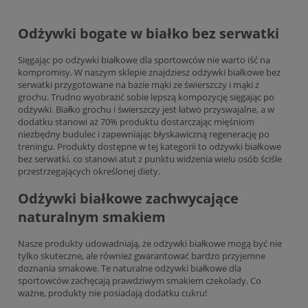
Odżywki bogate w białko bez serwatki
Sięgając po odżywki białkowe dla sportowców nie warto iść na
kompromisy. W naszym sklepie znajdziesz odżywki białkowe bez
serwatki przygotowane na bazie mąki ze świerszczy i mąki z
grochu. Trudno wyobrazić sobie lepszą kompozycję sięgając po
odżywki. Białko grochu i świerszczy jest łatwo przyswajalne, a w
dodatku stanowi aż 70% produktu dostarczając mięśniom
niezbędny budulec i zapewniając błyskawiczną regenerację po
treningu. Produkty dostępne w tej kategorii to odżywki białkowe
bez serwatki, co stanowi atut z punktu widzenia wielu osób ściśle
przestrzegających określonej diety.
Odżywki białkowe zachwycające
naturalnym smakiem
Nasze produkty udowadniają, że odżywki białkowe mogą być nie
tylko skuteczne, ale również gwarantować bardzo przyjemne
doznania smakowe. Te naturalne odżywki białkowe dla
sportowców zachęcają prawdziwym smakiem czekolady. Co
ważne, produkty nie posiadają dodatku cukru!