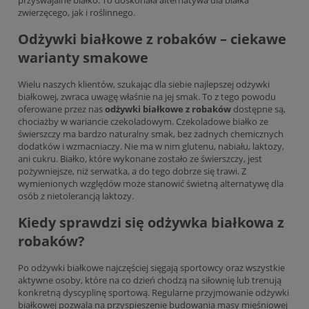
zwierzęcego, jak i roślinnego.
Odżywki białkowe z robaków – ciekawe
warianty smakowe
Wielu naszych klientów, szukając dla siebie najlepszej odżywki
białkowej, zwraca uwagę właśnie na jej smak. To z tego powodu
oferowane przez nas
odżywki białkowe z robaków
dostępne są,
chociażby w wariancie czekoladowym. Czekoladowe białko ze
świerszczy ma bardzo naturalny smak, bez żadnych chemicznych
dodatków i wzmacniaczy. Nie ma w nim glutenu, nabiału, laktozy,
ani cukru. Białko, które wykonane zostało ze świerszczy, jest
pożywniejsze, niż serwatka, a do tego dobrze się trawi. Z
wymienionych względów może stanowić świetną alternatywę dla
osób z nietolerancją laktozy.
Kiedy sprawdzi się odżywka białkowa z
robaków?
Po odżywki białkowe najczęściej sięgają sportowcy oraz wszystkie
aktywne osoby, które na co dzień chodzą na siłownię lub trenują
konkretną dyscyplinę sportową. Regularne przyjmowanie odżywki
białkowej pozwala na przyspieszenie budowania masy mięśniowej