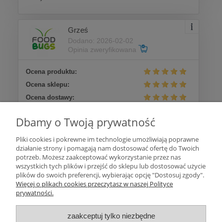
Grześ
Dodano: 2026-02-02
Opinia zweryfikowana
Ocena produktu:
Ocena sklepu:
Ocena dostawy:
Dodatkowy komentarz:
Dbamy o Twoją prywatność
szybko i zdrowo
Pliki cookies i pokrewne im technologie umożliwiają poprawne
działanie strony i pomagają nam dostosować ofertę do Twoich
Więcej opinii
potrzeb. Możesz zaakceptować wykorzystanie przez nas
wszystkich tych plików i przejść do sklepu lub dostosować użycie
plików do swoich preferencji, wybierając opcję "Dostosuj zgody".
Pomoc
Więcej o plikach cookies przeczytasz w naszej Polityce
prywatności.
Moje konto
zaakceptuj tylko niezbędne