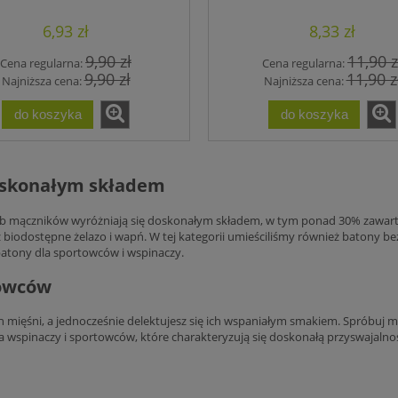
Gorzka czekolada z
kakao sezam
pomarańczą
6,93 zł
8,33 zł
9,90 zł
11,90 z
Cena regularna:
Cena regularna:
9,90 zł
11,90 z
Najniższa cena:
Najniższa cena:
do koszyka
do koszyka
doskonałym składem
ub mączników wyróżniają się doskonałym składem, w tym ponad 30% zawartoś
iodostępne żelazo i wapń. W tej kategorii umieściliśmy również batony bez
batony dla sportowców i wspinaczy.
towców
h mięśni, a jednocześnie delektujesz się ich wspaniałym smakiem. Spróbu
a wspinaczy i sportowców, które charakteryzują się doskonałą przyswajalnoś