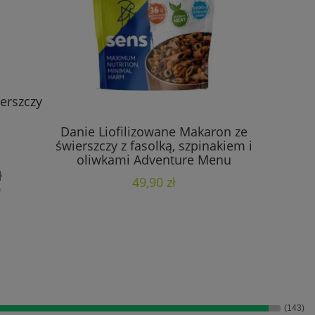
erszczy
Sens J
Danie Liofilizowane Makaron ze
świerszczy z fasolką, szpinakiem i
oliwkami Adventure Menu
ł
Ce
49,90 zł
ł
N
(143)