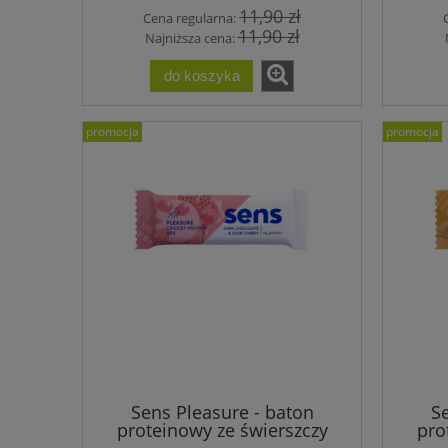
11,90 zł
Cena regularna:
11,90 zł
Najniższa cena:
do koszyka
promocja
promocja
Sens Pleasure - baton
Se
proteinowy ze świerszczy
pro