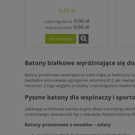
Gorzka czekolada i wiśnia
6,93 zł
9,90 zł
Cena regularna:
9,90 zł
Najniższa cena:
do koszyka
Batony białkowe wyróżniające się 
Batony proteinowe zawierające w sobie mąkę ze świerszczy l
niezbędne aminokwasy egzogenne, witaminę B12, jak również b
minimum. Z tego względu produkty z tej kategorii to idealne 
Pyszne batony dla wspinaczy i spor
Zabierając proteinowe batony w góry dbasz o kondycję swoic
orzechowego, ananasa lub figi z czekoladą. Wybierz batony dl
Batony proteinowe z owadów – zalety