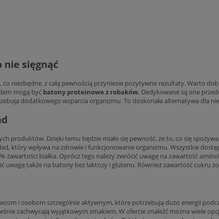
 nie sięgnąć
 niezbędne, z całą pewnością przyniesie pozytywne rezultaty. Warto dobierać
ładem mogą być
batony proteinowe z robaków.
Dedykowane są one przede 
trzebują dodatkowego wsparcia organizmu. To doskonała alternatywa dla ni
ad
h produktów. Dzięki temu będzie miało się pewność, że to, co się spożywa,
ład, który wpływa na zdrowie i funkcjonowanie organizmu. Wszystkie dostę
 zawartości białka. Oprócz tego należy zwrócić uwagę na zawartość amino
ić uwagę także na batony bez laktozy i glutenu. Również zawartość cukru 
wcom i osobom szczególnie aktywnym, które potrzebują dużo energii pod
eśnie zachwycają wyjątkowym smakiem. W ofercie znaleźć można wiele opcj