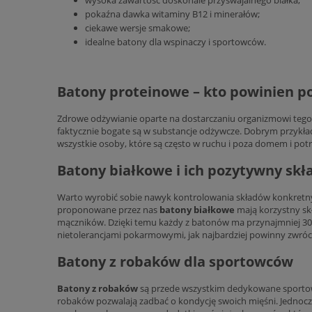
wysoka zawartość doskonale przyswajalnego białka;
pokaźna dawka witaminy B12 i minerałów;
ciekawe wersje smakowe;
idealne batony dla wspinaczy i sportowców.
Batony proteinowe – kto powinien po
Zdrowe odżywianie oparte na dostarczaniu organizmowi tego, co
faktycznie bogate są w substancje odżywcze. Dobrym przyk
wszystkie osoby, które są często w ruchu i poza domem i po
Batony białkowe i ich pozytywny skł
Warto wyrobić sobie nawyk kontrolowania składów konkretnyc
proponowane przez nas
batony białkowe
mają korzystny sk
mączników. Dzięki temu każdy z batonów ma przynajmniej 30%
nietolerancjami pokarmowymi, jak najbardziej powinny zwróc
Batony z robaków dla sportowców
Batony z robaków
są przede wszystkim dedykowane sporto
robaków pozwalają zadbać o kondycję swoich mięśni. Jednocz