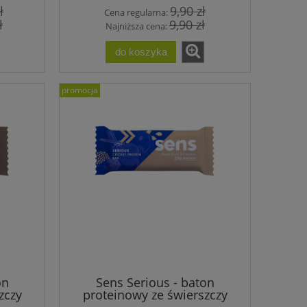
ł
9,90 zł
Cena regularna:
ł
9,90 zł
Najniższa cena:
do koszyka
promocja
on
Sens Serious - baton
zczy
proteinowy ze świerszczy