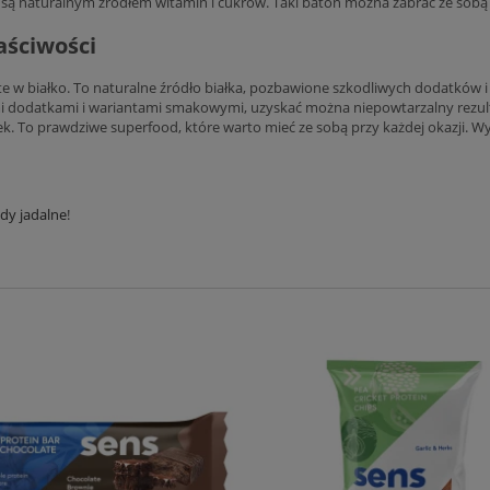
są naturalnym źródłem witamin i cukrów. Taki baton można zabrać ze sobą
aściwości
ate w białko. To naturalne źródło białka, pozbawione szkodliwych dodatków
i dodatkami i wariantami smakowymi, uzyskać można niepowtarzalny rezultat
k. To prawdziwe superfood, które warto mieć ze sobą przy każdej okazji. 
dy jadalne
!