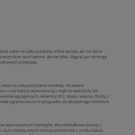
 sobie nie tylko produkty, które się lubi, ale i te, które
wszystkim sportowcom, ale nie tylko. Sięgnąć po nie mogą
ezdrowych przekąsek.
 niesie za sobą pozytywne rezultaty. Na pewno
pne u nas batony wykonane są z mąki ze świerszczy lub
kwasów egzogennych, witaminy B12, żelaza i wapnia. Osoby z
została ograniczona w ich przypadku do absolutnego minimum.
czas wykonywanych treningów. Wysokobiałkowe batony z
i. Są to między innymi batony proteinowe o smaku kakao,