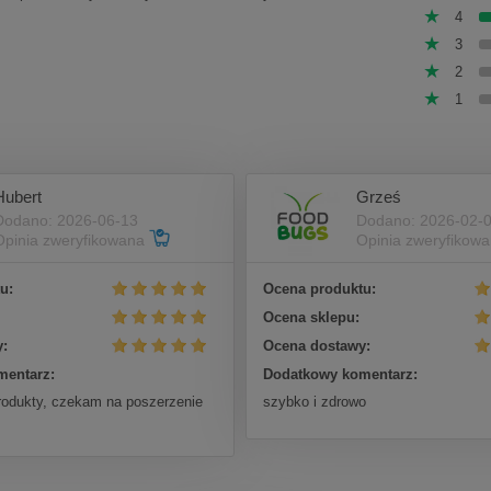
4
3
2
1
Hubert
Grześ
Dodano: 2026-06-13
Dodano: 2026-02-
Opinia zweryfikowana
Opinia zweryfikow
u:
Ocena produktu:
Ocena sklepu:
:
Ocena dostawy:
mentarz:
Dodatkowy komentarz:
rodukty, czekam na poszerzenie
szybko i zdrowo