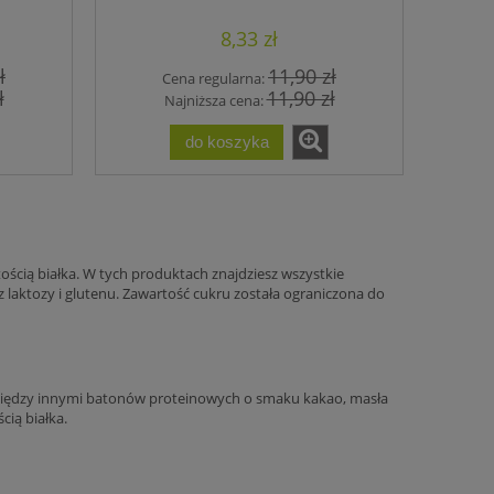
pasta orzechowa i cynamon
8,33 zł
ł
11,90 zł
Cena regularna:
ł
11,90 zł
Najniższa cena:
do koszyka
cią białka. W tych produktach znajdziesz wszystkie
 laktozy i glutenu. Zawartość cukru została ograniczona do
j między innymi batonów proteinowych o smaku kakao, masła
cią białka.