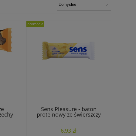
promocja
ze
Sens Pleasure - baton
zechy
proteinowy ze świerszczy
Ananas i kokos
6,93 zł