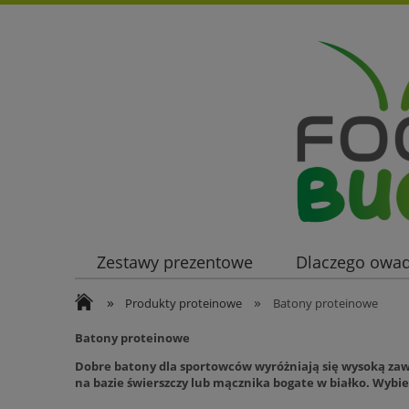
Zestawy prezentowe
Dlaczego owa
»
»
Gdzie kupić?
O Nas
Adam Ondr
Produkty proteinowe
Batony proteinowe
Batony proteinowe
Dobre batony dla sportowców wyróżniają się wysoką zaw
na bazie świerszczy lub mącznika bogate w białko. Wyb