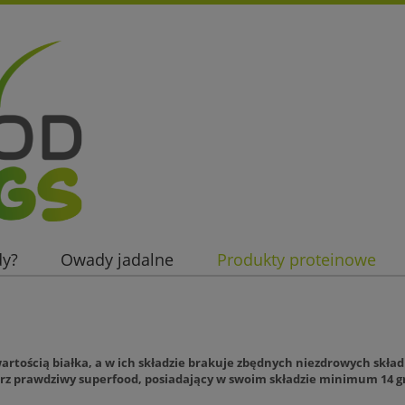
dy?
Owady jadalne
Produkty proteinowe
a - wspinacz
Kontakt
artością białka, a w ich składzie brakuje zbędnych niezdrowych skł
ierz prawdziwy superfood, posiadający w swoim składzie minimum 14 