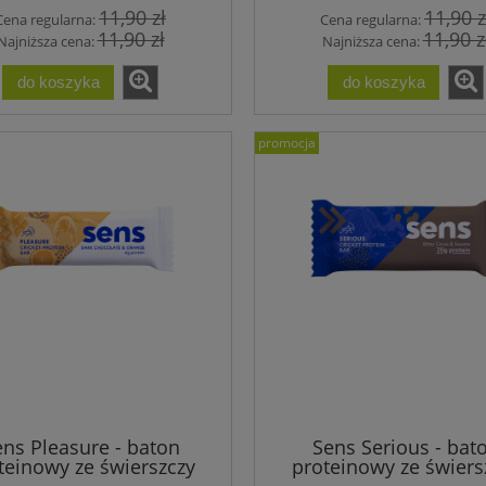
11,90 zł
11,90 z
Cena regularna:
Cena regularna:
11,90 zł
11,90 z
Najniższa cena:
Najniższa cena:
do koszyka
do koszyka
promocja
ns Pleasure - baton
Sens Serious - bat
teinowy ze świerszczy
proteinowy ze świers