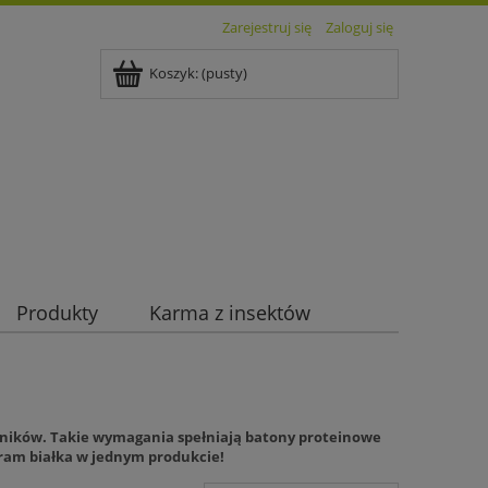
Zarejestruj się
Zaloguj się
Koszyk:
(pusty)
Produkty
Karma z insektów
adników. Takie wymagania spełniają batony proteinowe
gram białka w jednym produkcie!