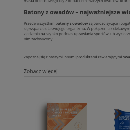
masła orzechowego czy z dodatkiem świeżych owoców, które 
Batony z owadów – najważniejsze wł
Przede wszystkim
batony z owadów
są bardzo sycące i bog
się wsparcie dla swojego organizmu. W połączeniu z ciekawym
zjedzenia na szybko podczas uprawiania sportów lub wyciecze
nim zachwycony.
Zapoznaj się z naszymi innymi produktami zawierającymi
owa
Zobacz więcej