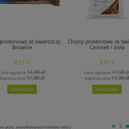
proteinowy ze świerszczy
Chipsy proteinowe ze świ
Brownie
Czosnek i zioła
8,33 zł
9,90 zł
11,90 zł
11,90 z
Cena regularna:
Cena regularna:
11,90 zł
11,90 z
Najniższa cena:
Najniższa cena:
do koszyka
do koszyka
5
one przez zweryfikowanych klientów, którzy